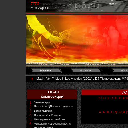
muz-mp3.ru
главная
о сайте
диск
Magik, Vol. 7: Live in Los Angeles (2001') / DJ Tiesto скачать
Ал
TOP-10
композиций
A
|
B
|
C
|
D
|
E
|
F
|
G
|
1
Замыкая круг
2
Из вагантов (Песенка студента)
3
Ветка Каштана
А
|
Б
|
В
|
Г
|
Д
|
Е
|
Ж
|
4
Песня из к/ф 31 июня
5
Они играют жестокий рок
6
Финальная совместная песня