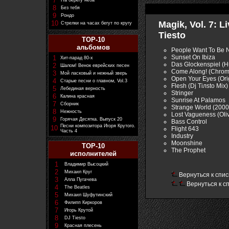
7
На берегу неба
8
Без тебя
9
Рондо
10
Magik, Vol. 7: L
Стрелки на часах бегут по кругу
Tiesto
TOP-10
альбомов
People Want To Be
Sunset On Ibiza
1
Хит-парад 80-х
Das Glockenspiel (
2
Шалом! Венок еврейских песен
Come Along! (Chrom
3
Мой ласковый и нежный зверь
Open Your Eyes (Ori
4
Старые песни о главном, Vol.3
Flesh (Dj Tiлsto Mix)
5
Лебединая верность
Stringer
6
Калина красная
Sunrise At Palamos
7
Сборник
Strange World (200
8
Нежность
Lost Vagueness (Oliv
9
Горячая Десятка. Выпуск 20
Bass Control
Песни композитора Игоря Крутого.
10
Flight 643
Часть 4
Industry
Moonshine
TOP-10
The Prophet
исполнителей
1
Владимир Высоцкий
2
Михаил Круг
Вернуться к спис
3
Алла Пугачева
Вернуться к с
4
The Beatles
5
Михаил Шуфутинский
6
Филипп Киркоров
7
Игорь Крутой
8
DJ Tiesto
9
Красная плесень