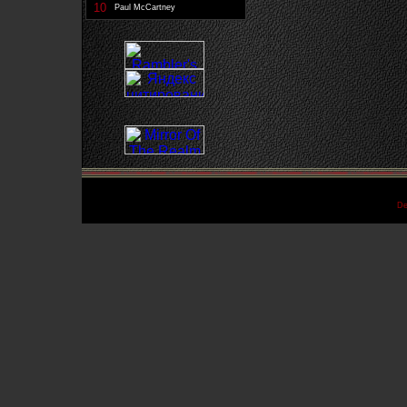
10
Paul McCartney
De