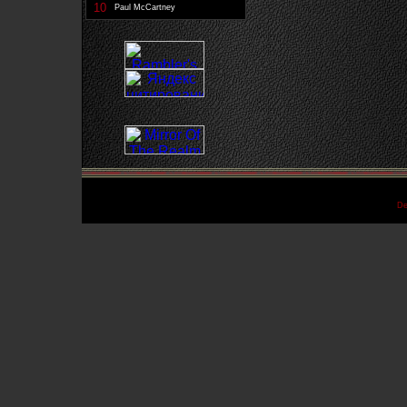
10
Paul McCartney
De