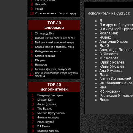
7
На берегу неба
8
Без тебя
9
Рондо
10
Исполнители на букву Я:
Стрелки на часах бегут по кругу
Я
TOP-10
Я и друг мой грузов
альбомов
Я и Друг Мой Грузо
Йоала Яак
1
Хит-парад 80-х
Яблоко
2
Шалом! Венок еврейских песен
Анатолий Ядров
3
Мой ласковый и нежный зверь
Як-40
4
Старые песни о главном, Vol.3
Александр Яковлев
5
Лебединая верность
В. Яковлев
6
Калина красная
М. Яковлев
7
Сборник
Юрий Яковлев
8
Нежность
Юрий Яковлев
9
Горячая Десятка. Выпуск 20
Ада Якушева
Песни композитора Игоря Крутого.
10
Ялла
Часть 4
Антон Ямпольский
Ян Табачник и анса
TOP-10
Яна
исполнителей
Р. Янковский
1
Ростислав Янковск
Владимир Высоцкий
Янош
2
Михаил Круг
3
Алла Пугачева
4
The Beatles
5
Михаил Шуфутинский
6
Филипп Киркоров
7
Игорь Крутой
8
DJ Tiesto
9
Красная плесень