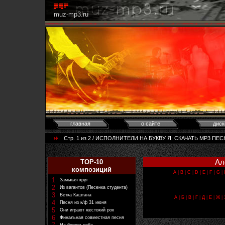
muz-mp3.ru
главная
о сайте
диск
Стр. 1 из 2 / ИСПОЛНИТЕЛИ НА БУКВУ Я: CКАЧАТЬ MP3 ПЕСН
Ал
TOP-10
композиций
A
|
B
|
C
|
D
|
E
|
F
|
G
|
1
Замыкая круг
2
Из вагантов (Песенка студента)
3
Ветка Каштана
А
|
Б
|
В
|
Г
|
Д
|
Е
|
Ж
|
4
Песня из к/ф 31 июня
5
Они играют жестокий рок
6
Финальная совместная песня