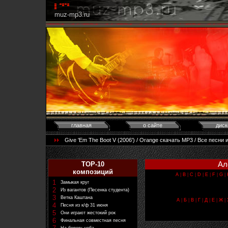
muz-mp3.ru
главная
о сайте
диск
Give 'Em The Boot V (2006') / Orange скачать MP3 / Все песн
Ал
TOP-10
композиций
A
|
B
|
C
|
D
|
E
|
F
|
G
|
1
Замыкая круг
2
Из вагантов (Песенка студента)
3
Ветка Каштана
А
|
Б
|
В
|
Г
|
Д
|
Е
|
Ж
|
4
Песня из к/ф 31 июня
5
Они играют жестокий рок
6
Финальная совместная песня