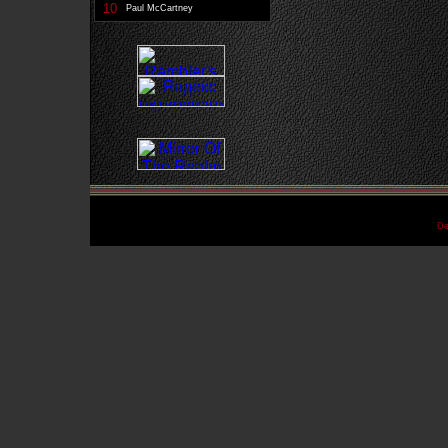
10
Paul McCartney
De