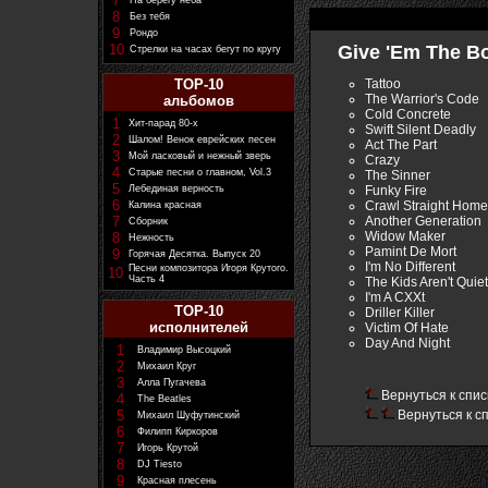
7
На берегу неба
8
Без тебя
9
Рондо
10
Give 'Em The Bo
Стрелки на часах бегут по кругу
Tattoo
TOP-10
The Warrior's Code
альбомов
Cold Concrete
1
Хит-парад 80-х
Swift Silent Deadly
2
Шалом! Венок еврейских песен
Act The Part
3
Мой ласковый и нежный зверь
Crazy
4
Старые песни о главном, Vol.3
The Sinner
5
Funky Fire
Лебединая верность
6
Crawl Straight Home
Калина красная
Another Generation
7
Сборник
Widow Maker
8
Нежность
Pamint De Mort
9
Горячая Десятка. Выпуск 20
I'm No Different
Песни композитора Игоря Крутого.
10
Часть 4
The Kids Aren't Qui
I'm A CXXt
TOP-10
Driller Killer
исполнителей
Victim Of Hate
Day And Night
1
Владимир Высоцкий
2
Михаил Круг
3
Алла Пугачева
Вернуться к спис
4
The Beatles
5
Вернуться к с
Михаил Шуфутинский
6
Филипп Киркоров
7
Игорь Крутой
8
DJ Tiesto
9
Красная плесень