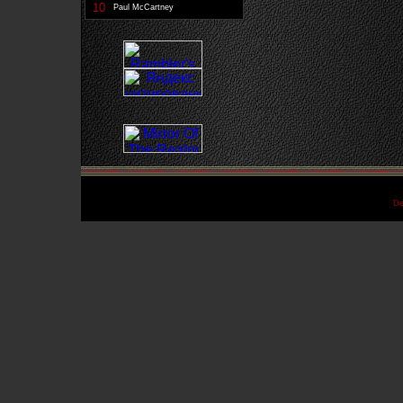
10
Paul McCartney
De