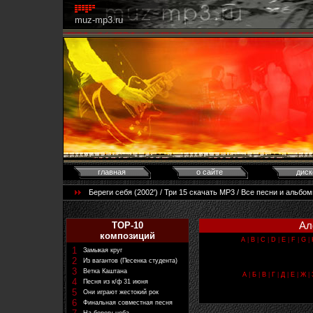
muz-mp3.ru
главная
о сайте
диск
Береги себя (2002') / Три 15 скачать MP3 / Все песни и альб
Ал
TOP-10
композиций
A
|
B
|
C
|
D
|
E
|
F
|
G
|
1
Замыкая круг
2
Из вагантов (Песенка студента)
3
Ветка Каштана
А
|
Б
|
В
|
Г
|
Д
|
Е
|
Ж
|
4
Песня из к/ф 31 июня
5
Они играют жестокий рок
6
Финальная совместная песня