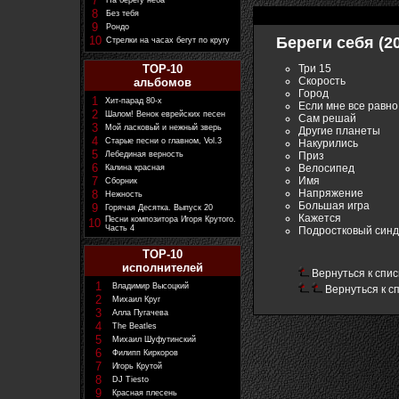
7
На берегу неба
8
Без тебя
9
Рондо
10
Береги себя (20
Стрелки на часах бегут по кругу
Три 15
TOP-10
Скорость
альбомов
Город
1
Хит-парад 80-х
Если мне все равно
2
Шалом! Венок еврейских песен
Сам решай
3
Мой ласковый и нежный зверь
Другие планеты
4
Старые песни о главном, Vol.3
Накурились
5
Приз
Лебединая верность
6
Велосипед
Калина красная
Имя
7
Сборник
Напряжение
8
Нежность
Большая игра
9
Горячая Десятка. Выпуск 20
Кажется
Песни композитора Игоря Крутого.
10
Часть 4
Подростковый син
TOP-10
исполнителей
Вернуться к спис
1
Владимир Высоцкий
Вернуться к с
2
Михаил Круг
3
Алла Пугачева
4
The Beatles
5
Михаил Шуфутинский
6
Филипп Киркоров
7
Игорь Крутой
8
DJ Tiesto
9
Красная плесень