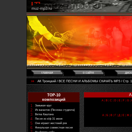
muz-mp3.ru
главная
о сайте
диск
АК Троицкий / ВСЕ ПЕСНИ И АЛЬБОМЫ СКАЧАТЬ MP3 / Стр. 1 и
А
TOP-10
композиций
A
|
B
|
C
|
D
|
E
|
F
|
G
|
1
Замыкая круг
2
Из вагантов (Песенка студента)
3
Ветка Каштана
А
|
Б
|
В
|
Г
|
Д
|
Е
|
Ж
|
4
Песня из к/ф 31 июня
5
Они играют жестокий рок
6
Финальная совместная песня