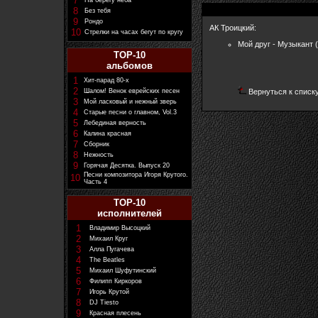
7
На берегу неба
8
Без тебя
9
Рондо
АК Троицкий:
10
Стрелки на часах бегут по кругу
Мой друг - Музыкант (
TOP-10
альбомов
1
Хит-парад 80-х
2
Шалом! Венок еврейских песен
Вернуться к списк
3
Мой ласковый и нежный зверь
4
Старые песни о главном, Vol.3
5
Лебединая верность
6
Калина красная
7
Сборник
8
Нежность
9
Горячая Десятка. Выпуск 20
Песни композитора Игоря Крутого.
10
Часть 4
TOP-10
исполнителей
1
Владимир Высоцкий
2
Михаил Круг
3
Алла Пугачева
4
The Beatles
5
Михаил Шуфутинский
6
Филипп Киркоров
7
Игорь Крутой
8
DJ Tiesto
9
Красная плесень