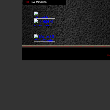
10
Paul McCartney
De