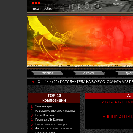
muz-mp3.ru
главная
о сайте
диск
Стр. 14 из 20 / ИСПОЛНИТЕЛИ НА БУКВУ O: CКАЧАТЬ MP3 ПЕ
Ал
TOP-10
композиций
A
|
B
|
C
|
D
|
E
|
F
|
G
|
1
Замыкая круг
2
Из вагантов (Песенка студента)
3
Ветка Каштана
А
|
Б
|
В
|
Г
|
Д
|
Е
|
Ж
|
4
Песня из к/ф 31 июня
5
Они играют жестокий рок
6
Финальная совместная песня