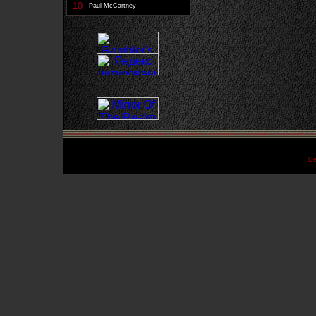
10
Paul McCartney
De