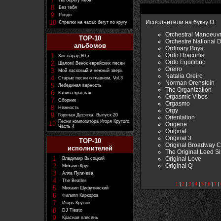
7
На берегу неба
8
Без тебя
9
Рондо
10
Исполнители на букву O:
Стрелки на часах бегут по кругу
Orchestral Manoeuvr
TOP-10
Orchestre National 
альбомов
Ordinary Boys
Ordo Draconis
1
Хит-парад 80-х
Ordo Equilibrio
2
Шалом! Венок еврейских песен
Oreiro
3
Мой ласковый и нежный зверь
Natalia Oreiro
4
Старые песни о главном, Vol.3
Norman Orenstein
5
Лебединая верность
The Organization
6
Калина красная
Orgasmic Vibes
7
Сборник
Orgasmo
8
Нежность
Orgy
9
Горячая Десятка. Выпуск 20
Orientation
Песни композитора Игоря Крутого.
10
Origene
Часть 4
Original
Original 3
TOP-10
Original Broadway C
исполнителей
The Original Leed S
1
Original Love
Владимир Высоцкий
Original Q
2
Михаил Круг
3
Алла Пугачева
4
The Beatles
1
|
2
|
3
|
4
|
5
|
6
|
7
|
5
Михаил Шуфутинский
6
Филипп Киркоров
7
Игорь Крутой
8
DJ Tiesto
9
Красная плесень