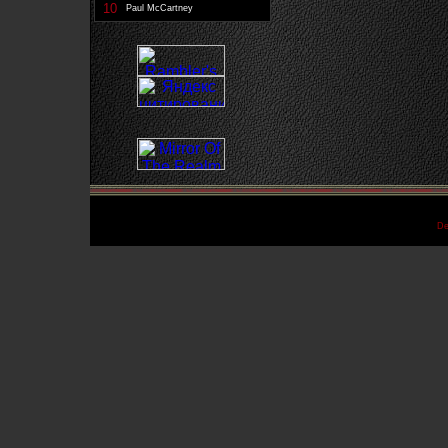
10
Paul McCartney
De