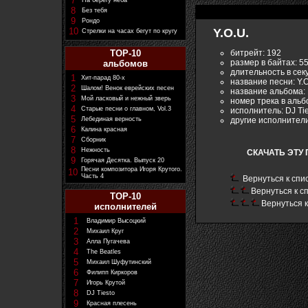
7
На берегу неба
8
Без тебя
9
Рондо
10
Y.O.U.
Стрелки на часах бегут по кругу
битрейт: 192
TOP-10
размер в байтах: 5
альбомов
длительность в сек
1
Хит-парад 80-х
название песни: Y.O
2
Шалом! Венок еврейских песен
название альбома: H
3
Мой ласковый и нежный зверь
номер трека в альб
4
Старые песни о главном, Vol.3
исполнитель: DJ Ti
5
другие исполнител
Лебединая верность
6
Калина красная
7
Сборник
8
Нежность
СКАЧАТЬ ЭТУ 
9
Горячая Десятка. Выпуск 20
Песни композитора Игоря Крутого.
10
Часть 4
Вернуться к спи
Вернуться к с
TOP-10
Вернуться к
исполнителей
1
Владимир Высоцкий
2
Михаил Круг
3
Алла Пугачева
4
The Beatles
5
Михаил Шуфутинский
6
Филипп Киркоров
7
Игорь Крутой
8
DJ Tiesto
9
Красная плесень