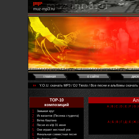
muz-mp3.ru
главная
о сайте
диск
Y.O.U. скачать MP3 / DJ Tiesto / Все песни и альбомы скачат
Ал
TOP-10
композиций
A
|
B
|
C
|
D
|
E
|
F
|
G
|
1
Замыкая круг
2
Из вагантов (Песенка студента)
3
Ветка Каштана
А
|
Б
|
В
|
Г
|
Д
|
Е
|
Ж
|
4
Песня из к/ф 31 июня
5
Они играют жестокий рок
6
Финальная совместная песня