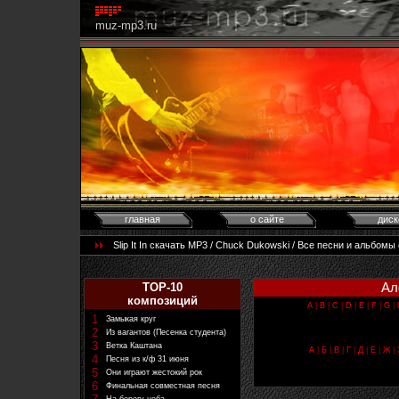
muz-mp3.ru
главная
о сайте
диск
Slip It In скачать MP3 / Chuck Dukowski / Все песни и альбом
Ал
TOP-10
композиций
A
|
B
|
C
|
D
|
E
|
F
|
G
|
1
Замыкая круг
2
Из вагантов (Песенка студента)
3
Ветка Каштана
А
|
Б
|
В
|
Г
|
Д
|
Е
|
Ж
|
4
Песня из к/ф 31 июня
5
Они играют жестокий рок
6
Финальная совместная песня