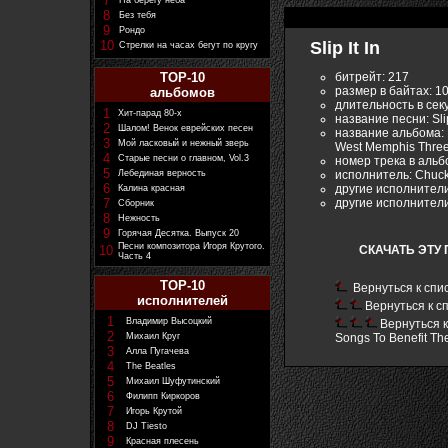
7
На берегу неба
8
Без тебя
9
Рондо
10
Slip It In
Стрелки на часах бегут по кругу
битрейт: 217
TOP-10
размер в байтах: 1
альбомов
длительность в сек
1
Хит-парад 80-х
название песни: Slip
2
Шалом! Венок еврейских песен
название альбома: R
3
Мой ласковый и нежный зверь
West Memphis Three
4
Старые песни о главном, Vol.3
номер трека в альб
5
исполнитель: Chuck
Лебединая верность
6
другие исполнители:
Калина красная
другие исполнители:
7
Сборник
8
Нежность
9
Горячая Десятка. Выпуск 20
Песни композитора Игоря Крутого.
10
СКАЧАТЬ ЭТУ 
Часть 4
TOP-10
Вернуться к спи
исполнителей
Вернуться к с
1
Владимир Высоцкий
Вернуться к
2
Михаил Круг
Songs To Benefit T
3
Алла Пугачева
4
The Beatles
5
Михаил Шуфутинский
6
Филипп Киркоров
7
Игорь Крутой
8
DJ Tiesto
9
Красная плесень