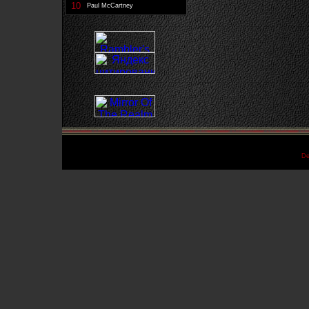
10
Paul McCartney
De