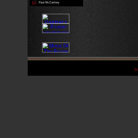
10
Paul McCartney
De