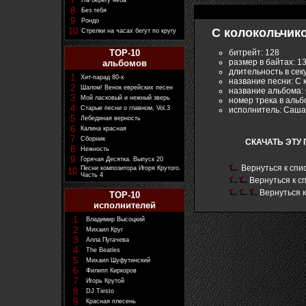
7
На берегу неба
8
Без тебя
9
Рондо
10
С колокольчик
Стрелки на часах бегут по кругу
битрейт: 128
TOP-10
размер в байтах: 1
альбомов
длительность в сек
1
Хит-парад 80-х
название песни: С 
2
Шалом! Венок еврейских песен
название альбома: 
3
Мой ласковый и нежный зверь
номер трека в альб
4
Старые песни о главном, Vol.3
исполнитель: Саш
5
Лебединая верность
6
Калина красная
7
Сборник
СКАЧАТЬ ЭТУ 
8
Нежность
9
Горячая Десятка. Выпуск 20
Вернуться к спис
Песни композитора Игоря Крутого.
10
Часть 4
Вернуться к 
Вернуться к
TOP-10
исполнителей
1
Владимир Высоцкий
2
Михаил Круг
3
Алла Пугачева
4
The Beatles
5
Михаил Шуфутинский
6
Филипп Киркоров
7
Игорь Крутой
8
DJ Tiesto
9
Красная плесень