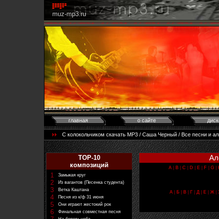
muz-mp3.ru
главная
о сайте
диск
С колокольчиком скачать MP3 / Саша Черный / Все песни и а
Ал
TOP-10
композиций
A
|
B
|
C
|
D
|
E
|
F
|
G
|
1
Замыкая круг
2
Из вагантов (Песенка студента)
3
Ветка Каштана
А
|
Б
|
В
|
Г
|
Д
|
Е
|
Ж
|
4
Песня из к/ф 31 июня
5
Они играют жестокий рок
6
Финальная совместная песня