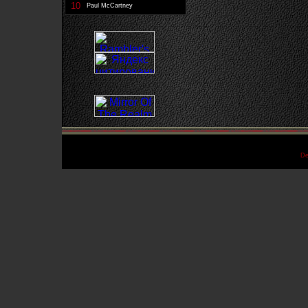
10
Paul McCartney
De