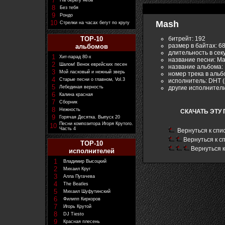
7
На берегу неба
8
Без тебя
9
Рондо
10
Mash
Стрелки на часах бегут по кругу
битрейт: 192
TOP-10
размер в байтах: 6
альбомов
длительность в сек
1
Хит-парад 80-х
название песни: M
2
Шалом! Венок еврейских песен
название альбома: M
3
Мой ласковый и нежный зверь
номер трека в альб
4
Старые песни о главном, Vol.3
исполнитель: DHT (
5
другие исполнител
Лебединая верность
6
Калина красная
7
Сборник
8
Нежность
СКАЧАТЬ ЭТУ 
9
Горячая Десятка. Выпуск 20
Песни композитора Игоря Крутого.
10
Часть 4
Вернуться к спи
Вернуться к с
TOP-10
Вернуться к
исполнителей
1
Владимир Высоцкий
2
Михаил Круг
3
Алла Пугачева
4
The Beatles
5
Михаил Шуфутинский
6
Филипп Киркоров
7
Игорь Крутой
8
DJ Tiesto
9
Красная плесень