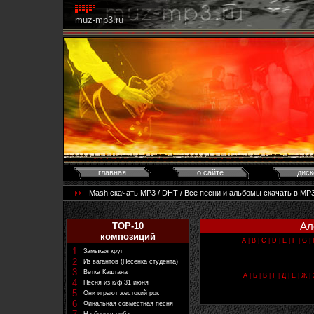
muz-mp3.ru
главная
о сайте
диск
Mash скачать MP3 / DHT / Все песни и альбомы скачать в MP3
Ал
TOP-10
композиций
A
|
B
|
C
|
D
|
E
|
F
|
G
|
1
Замыкая круг
2
Из вагантов (Песенка студента)
3
Ветка Каштана
А
|
Б
|
В
|
Г
|
Д
|
Е
|
Ж
|
4
Песня из к/ф 31 июня
5
Они играют жестокий рок
6
Финальная совместная песня