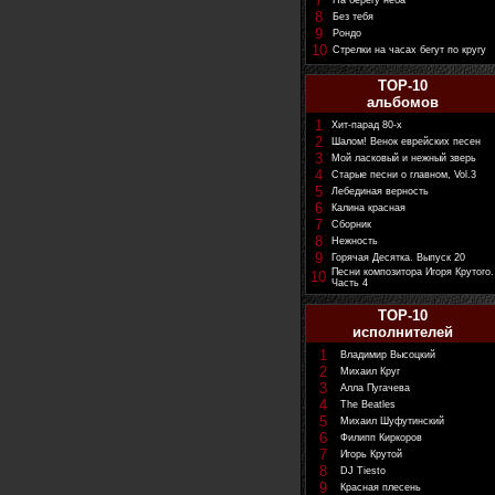
7
На берегу неба
8
Без тебя
9
Рондо
10
Стрелки на часах бегут по кругу
TOP-10
альбомов
1
Хит-парад 80-х
2
Шалом! Венок еврейских песен
3
Мой ласковый и нежный зверь
4
Старые песни о главном, Vol.3
5
Лебединая верность
6
Калина красная
7
Сборник
8
Нежность
9
Горячая Десятка. Выпуск 20
Песни композитора Игоря Крутого.
10
Часть 4
TOP-10
исполнителей
1
Владимир Высоцкий
2
Михаил Круг
3
Алла Пугачева
4
The Beatles
5
Михаил Шуфутинский
6
Филипп Киркоров
7
Игорь Крутой
8
DJ Tiesto
9
Красная плесень