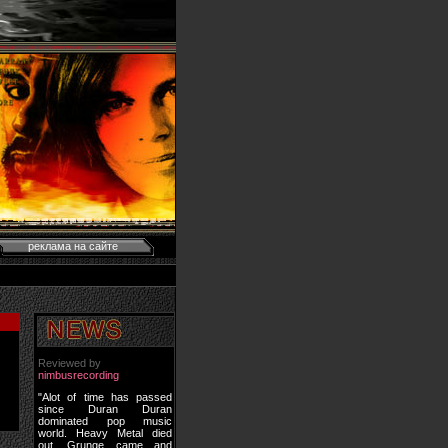
реклама на сайте
Reviewed by
nimbusrecording
"Alot of time has passed
since Duran Duran
dominated pop music
world. Heavy Metal died
out, Grunge came and