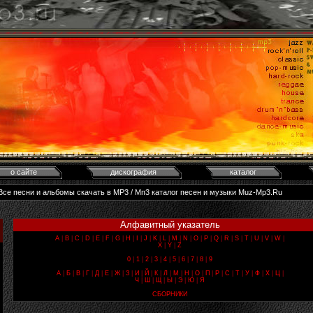
о сайте
дискография
каталог
 Все песни и альбомы скачать в MP3 / Мп3 каталог песен и музыки Muz-Mp3.Ru
Алфавитный указатель
A
|
B
|
C
|
D
|
E
|
F
|
G
|
H
|
I
|
J
|
K
|
L
|
M
|
N
|
O
|
P
|
Q
|
R
|
S
|
T
|
U
|
V
|
W
|
X
|
Y
|
Z
0
|
1
|
2
|
3
|
4
|
5
|
6
|
7
|
8
|
9
А
|
Б
|
В
|
Г
|
Д
|
Е
|
Ж
|
З
|
И
|
Й
|
К
|
Л
|
М
|
Н
|
О
|
П
|
Р
|
С
|
Т
|
У
|
Ф
|
Х
|
Ц
|
Ч
|
Ш
|
Щ
|
Ы
|
Э
|
Ю
|
Я
СБОРНИКИ