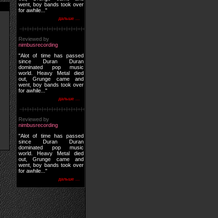
went, boy bands took over
for awhile..."
дальше ...
Reviewed by
nimbusrecording
"Alot of time has passed
since Duran Duran
dominated pop music
world. Heavy Metal died
out, Grunge came and
went, boy bands took over
for awhile..."
дальше ...
Reviewed by
nimbusrecording
"Alot of time has passed
since Duran Duran
dominated pop music
world. Heavy Metal died
out, Grunge came and
went, boy bands took over
for awhile..."
дальше ...