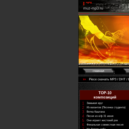
muz-mp3.ru
главная
Piece скачать MP3 / DHT /
TOP-10
композиций
1
Замыкая круг
2
Из вагантов (Песенка студента)
3
Ветка Каштана
4
Песня из к/ф 31 июня
5
Они играют жестокий рок
6
Финальная совместная песня